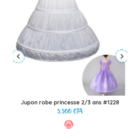
Jupon robe princesse 2/3 ans #1228
Cos
5.500
CFA