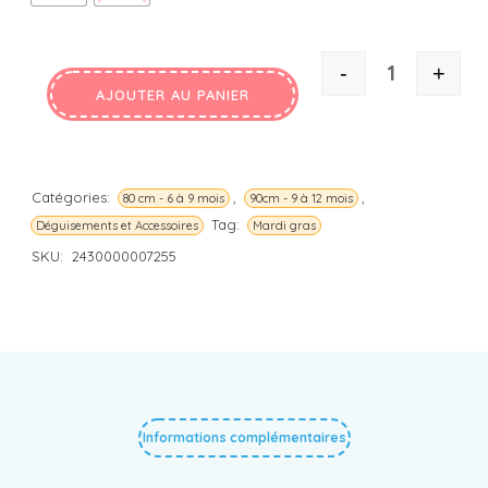
-
+
QUANTITÉ
AJOUTER AU PANIER
Catégories:
,
,
80 cm - 6 à 9 mois
90cm - 9 à 12 mois
Tag:
Déguisements et Accessoires
Mardi gras
SKU:
2430000007255
Informations complémentaires