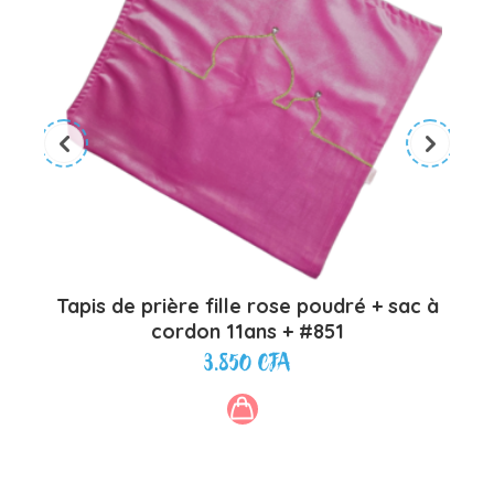
Tapis de prière fille rose poudré + sac à
D
cordon 11ans + #851
3.850
CFA