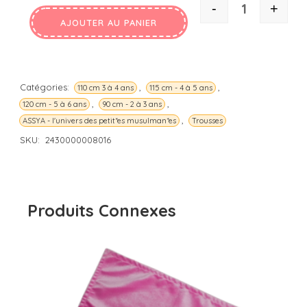
-
+
QUANTITÉ
AJOUTER AU PANIER
Catégories:
,
,
110 cm 3 à 4 ans
115 cm - 4 à 5 ans
,
,
120 cm - 5 à 6 ans
90 cm - 2 à 3 ans
,
ASSYA - l'univers des petit*es musulman*es
Trousses
SKU:
2430000008016
Produits Connexes